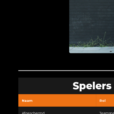
Spelers
Naam
Rol
Afgeschermd
Teamspe