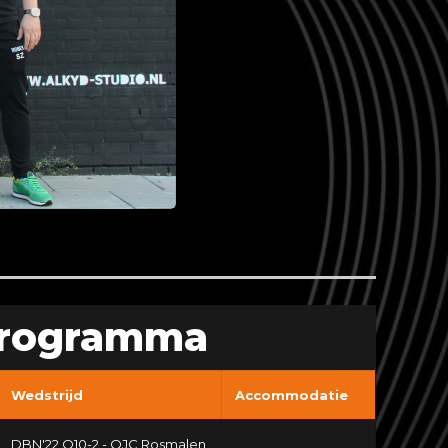
rogramma
Wedstrijd
Accommodatie
DBN'22 O10-2 - OJC Rosmalen