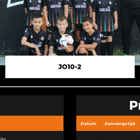
JO10-2
P
Datum
Aanvangstijd
ler