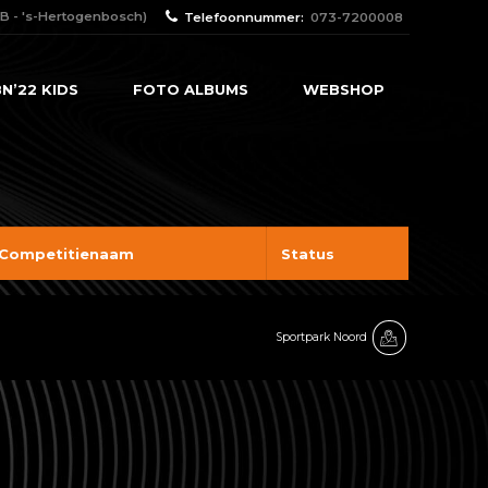
B - 's-Hertogenbosch)
Telefoonnummer:
073-7200008
N’22 KIDS
FOTO ALBUMS
WEBSHOP
Competitienaam
Status
Sportpark Noord