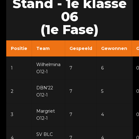
Stand - 1e klasse
06
(1e Fase)
Positie
Team
Gespeeld
Gewonnen
G
Wilhelmina
1
7
6
O12-1
DBN'22
2
7
5
O12-1
Margriet
3
7
4
O12-1
SV BLC
4
7
4