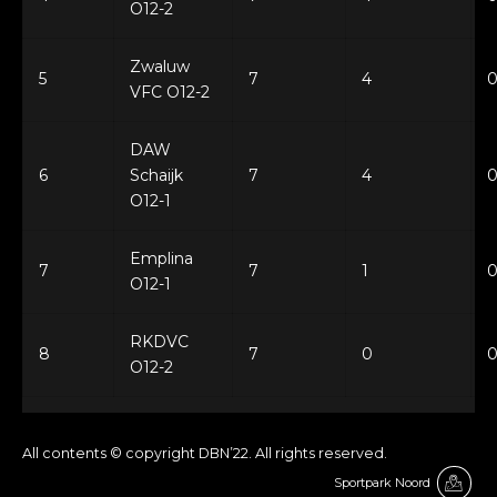
O12-2
Zwaluw
5
7
4
VFC O12-2
DAW
6
Schaijk
7
4
O12-1
Emplina
7
7
1
O12-1
RKDVC
8
7
0
O12-2
All contents © copyright DBN’22. All rights reserved.
Sportpark Noord