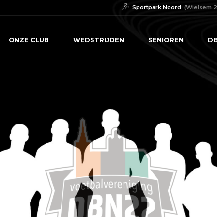
Sportpark Noord
(Wielsem 2
ONZE CLUB
WEDSTRIJDEN
SENIOREN
DB