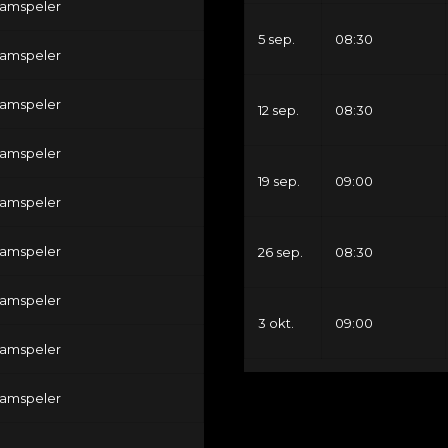
amspeler
5 sep.
08:30
amspeler
amspeler
12 sep.
08:30
amspeler
19 sep.
09:00
amspeler
amspeler
26 sep.
08:30
amspeler
3 okt.
09:00
amspeler
amspeler