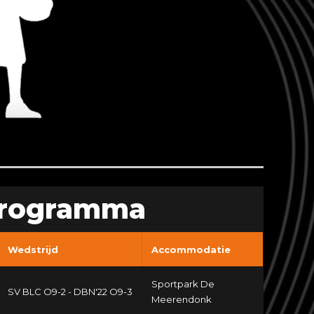
rogramma
Wedstrijd
Accommodatie
Sportpark De
SV BLC O9-2 - DBN'22 O9-3
Meerendonk