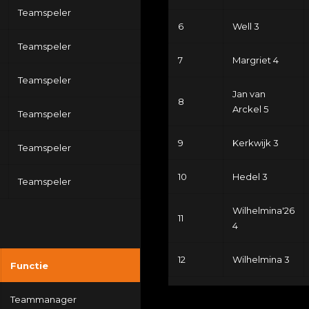
Teamspeler
6
Well 3
Teamspeler
7
Margriet 4
Teamspeler
Jan van
8
Arckel 5
Teamspeler
9
Kerkwijk 3
Teamspeler
10
Hedel 3
Teamspeler
Wilhelmina'26
11
4
12
Wilhelmina 3
Functie
Teammanager