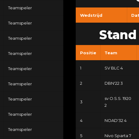
Teamspeler
Wedstrijd
Da
Teamspeler
Stand 
Teamspeler
Positie
Team
Teamspeler
1
SV BLC 4
Teamspeler
2
DBN'22 3
Teamspeler
sv O.S.S. 1920
Teamspeler
3
2
Teamspeler
4
NOAD'32 4
Teamspeler
5
Nivo Sparta 7