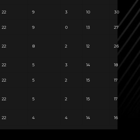
22
9
3
10
30
22
9
0
13
27
22
8
2
12
26
22
5
3
14
18
22
5
2
15
17
22
5
2
15
17
22
4
4
14
16