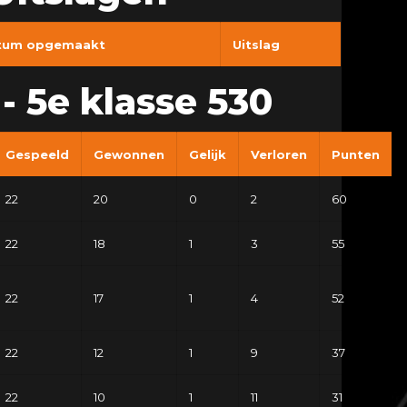
tum opgemaakt
Uitslag
- 5e klasse 530
Gespeeld
Gewonnen
Gelijk
Verloren
Punten
22
20
0
2
60
22
18
1
3
55
22
17
1
4
52
22
12
1
9
37
22
10
1
11
31