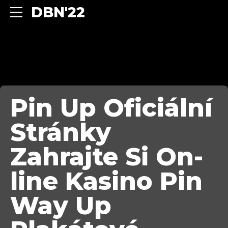
DBN'22
Pin Up Oficiální
Stránky
Zahrajte Si On-
line Kasino Pin
Way Up