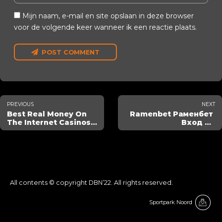
Mijn naam, e-mail en site opslaan in deze browser
voor de volgende keer wanneer ik een reactie plaats.
POST COMMENT
PREVIOUS
NEXT
Best Real Money On
Ramenbet Раменбет ️
The Internet Casinos
Вход На
For People Players
официального Сайт ️
2025
Рамен Бет Рабочее
Зеркало
All contents © copyright DBN’22. All rights reserved.
Sportpark Noord