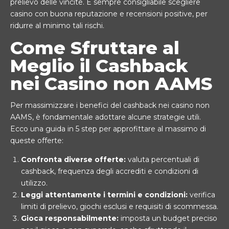
prelievo delle vincite. È sempre consigliabile scegliere
casino con buona reputazione e recensioni positive, per
ridurre al minimo tali rischi.
Come Sfruttare al
Meglio il Cashback
nei Casino non AAMS
Per massimizzare i benefici del cashback nei casino non
AAMS, è fondamentale adottare alcune strategie utili.
Ecco una guida in 5 step per approfittare al massimo di
queste offerte:
Confronta diverse offerte:
valuta percentuali di
cashback, frequenza degli accrediti e condizioni di
utilizzo.
Leggi attentamente i termini e condizioni:
verifica
limiti di prelievo, giochi esclusi e requisiti di scommessa.
Gioca responsabilmente:
imposta un budget preciso