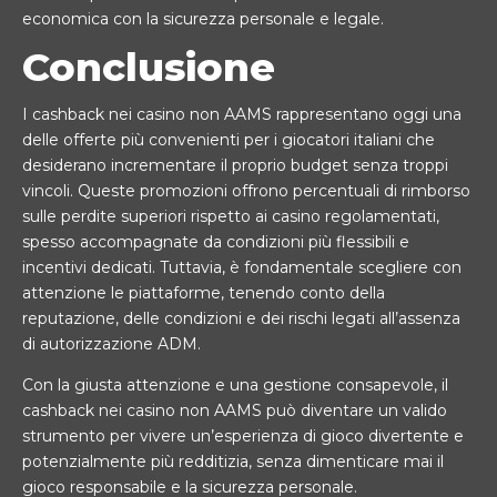
economica con la sicurezza personale e legale.
Conclusione
I cashback nei casino non AAMS rappresentano oggi una
delle offerte più convenienti per i giocatori italiani che
desiderano incrementare il proprio budget senza troppi
vincoli. Queste promozioni offrono percentuali di rimborso
sulle perdite superiori rispetto ai casino regolamentati,
spesso accompagnate da condizioni più flessibili e
incentivi dedicati. Tuttavia, è fondamentale scegliere con
attenzione le piattaforme, tenendo conto della
reputazione, delle condizioni e dei rischi legati all’assenza
di autorizzazione ADM.
Con la giusta attenzione e una gestione consapevole, il
cashback nei casino non AAMS può diventare un valido
strumento per vivere un’esperienza di gioco divertente e
potenzialmente più redditizia, senza dimenticare mai il
gioco responsabile e la sicurezza personale.