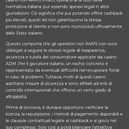
casino non AAMS, infatti, operano al di fuori della
normativa italiana, pur essendo spesso legali in altre
giurisdizioni. Ciò significa che pur potendo offrire cashback
più elevati, questi siti non garantiscono la stessa
protezione al cliente e non sono riconosciuti ufficialmente
dallo Stato italiano.
Questo comporta che gli operatori non AAMS non sono
obbligati a seguire le stesse regole di trasparenza,
sicurezza e tutela del consumatore applicate dai casino
ADM. Per il giocatore italiano, un rischio concreto è
rappresentato da eventuali difficoltà nel recuperare fondi
in caso di problemi. Tuttavia, molti di questi casino
adottano misure di sicurezza e sono affiliati ad enti di
controllo internazionali che offrono un certo grado di
affidabilità.
Prima di iscriversi, è dunque opportuno verificare la
licenza, la reputazione, i metodi di pagamento disponibili e
le clausole contrattuali legate al cashback e al gioco nel
suo complesso. Solo così si potrà bilanciare l’attrattiva