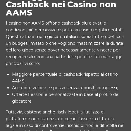
Cashback nei Casino non
AAMS
I casino non AAMS offrono cashback più elevati e
condizioni più permissive rispetto ai casino regolamentati.
Questo attrae molti giocatori italiani, soprattutto quelli con
un budget limitato o che vogliono massimizzare la durata
del loro gioco senza dover necessariamente vincere per
recuperare almeno una parte delle perdite. Tra i vantaggi
principali vi sono:
Maggiore percentuale di cashback rispetto ai casino
AAMS;
Accredito veloce e spesso senza requisiti complessi;
Offerte flessibili e personalizzate in base al profilo del
giocatore.
Tuttavia, esistono anche rischi legati all’utilizzo di
piattaforme non autorizzate come l’assenza di tutela
legale in caso di controversie, rischio di frodi e difficoltà nel