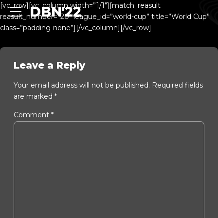
[vc_row][vc_column width=”1/1″][match_reasult
DBN'22
reasult_number=”20″ league_id=”world-cup” title=”World Cup”
class=”padding-none”][/vc_column][/vc_row]
Leave a Reply
Your email address will not be published. Required fields
are marked *
Comment
*