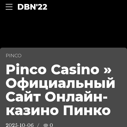
DBN'22
PINCO
Pinco Casino »
Официальный
Сайт Онлайн-
казино Пинко
2025-10-06
0